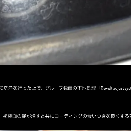
を行った上で、グループ独自の下地処理「Revolt adjust s
、塗装面の艶が増すと共にコーティングの食いつきを良くする