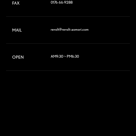
0176-66-9288
FAX
revolt@revolt-aomori.com
MAIL
AM9:30～PM6:30
OPEN